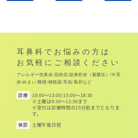
耳鼻科でお悩みの方は
お気軽にご相談ください
アレルギー性鼻炎/花粉症/副鼻腔炎（蓄膿症）/中耳
炎/めまい/難聴/補聴器/耳垢/風邪など
診
療
10:00～13:00/15:00～18:30
※土曜は9:30～12:30まで
※受付は診療時間の15分前までとなりま
す。
休
診
土曜午後
日祝